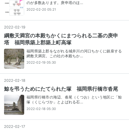
のが多数あります。庚申塔のほ…
2022-02-20 05:21
2022
-
02
-
19
綱敷天満宮の本殿ちかくにまつられる二基の庚申
塔 福岡県築上郡築上町高塚
福岡県築上郡をながれる城井川の河口ちかくに鎮座する
網敷天満宮。この社の本殿ちか…
2022-02-19 05:30
2022
-
02
-
18
鯨を弔うためにたてられた塚 福岡県行橋市沓尾
福岡県行橋市の海辺、沓尾（くつお）という地区に「鯨
塚（くじらづか」とよばれる石…
2022-02-18 05:30
2022
-
02
-
17