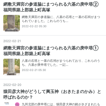
網敷天満宮の参道脇にまつられる六基の庚申塔②
福岡県築上郡築上町高塚
網敷天満宮の参道脇に、八基の石塔と一基の石祠がまつ
られていました。これらのうち…
2022-02-22 05:30
2022
-
02
-
21
網敷天満宮の参道脇にまつられる六基の庚申塔①
福岡県築上郡築上町高塚
八基の石塔と一基の石祠がまつられており、これらのう
ち、六基が庚申塔でした。一記…
2022-02-21 05:30
2022
-
02
-
20
猿田彦大神がどうして興玉神（おきたまのかみ）と
呼ばれるのか？
九州北部の庚申塔には、猿田彦大神の銘がきざまれたも