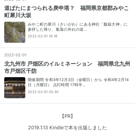
道ばたにまつられる庚申塔？ 福岡県京都郡みやこ
町犀川大坂
みやこ町の犀川（さいがわ）にある神社「飯嶽大神」に
参拝した帰り、集落の外れの道…
2022-02-01 19:18
2022
-
02
-
01
北九州市 戸畑区のイルミネーション 福岡県北九州
市戸畑区千防
開催期間 令和3年12月3日（金曜日）から 令和4年2月14
日（月曜日） 点灯時間 17時半…
2022-02-01 05:30
【PR】
2019.1.13 Kindleで本を出版しました