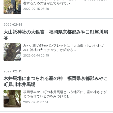
養するための塚がたてられてい…
2022-02-15 05:30
2022
-
02
-
14
大山祇神社の大銀杏 福岡県京都郡みやこ町犀川扇
谷
みやこ町の観光パンフレットに「大山祇（おおやまづ
み）神社の大イチョウ」が紹介さ…
2022-02-14 20:45
2022
-
02
-
11
木井馬場にまつられる塞の神 福岡県京都郡みやこ
町犀川木井馬場
福岡県みやこ町の木井馬場という地区に、塞の神さまが
まつられているのをみつけまし…
2022-02-11 07:51