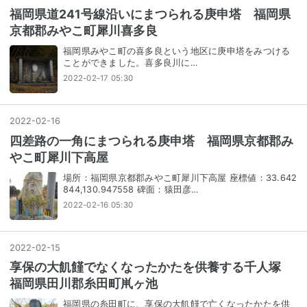
福岡県道241号線沿いにまつられる庚申塔 福岡県
京都郡みやこ町犀川喜多良
福岡県みやこ町の喜多良という地区に庚申塔をみつける
ことができました。喜多良川に…
2022-02-17 05:30
2022
-
02
-
16
四差路の一角にまつられる庚申塔 福岡県京都郡み
やこ町犀川下高屋
場所：福岡県京都郡みやこ町犀川下高屋 座標値：33.642
844,130.947558 碑面：猿田彦…
2022-02-16 05:30
2022
-
02
-
15
享保の大飢饉でなくなったかたを供養する千人塚
福岡県田川郡糸田町鼡ヶ池
福岡県の糸田町に、享保の大飢饉で亡くなったかたを供