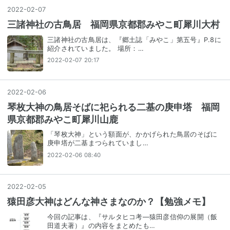
2022
-
02
-
07
三諸神社の古鳥居 福岡県京都郡みやこ町犀川大村
三諸神社の古鳥居は、『郷土誌「みやこ」第五号』P.8に
紹介されていました。 場所：…
2022-02-07 20:17
2022
-
02
-
06
琴枚大神の鳥居そばに祀られる二基の庚申塔 福岡
県京都郡みやこ町犀川山鹿
「琴枚大神」という額面が、かかげられた鳥居のそばに
庚申塔が二基まつられていまし…
2022-02-06 08:40
2022
-
02
-
05
猿田彦大神はどんな神さまなのか？【勉強メモ】
今回の記事は、『サルタヒコ考―猿田彦信仰の展開（飯
田道夫著）』の内容をまとめたも…